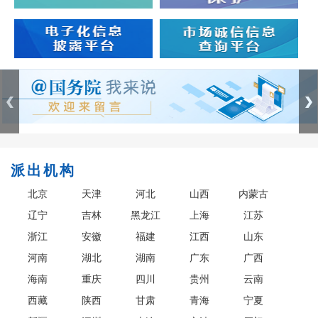
派出机构
北京
天津
河北
山西
内蒙古
辽宁
吉林
黑龙江
上海
江苏
浙江
安徽
福建
江西
山东
河南
湖北
湖南
广东
广西
海南
重庆
四川
贵州
云南
西藏
陕西
甘肃
青海
宁夏