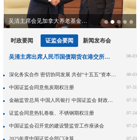
吴清主席会见加拿大养老基金投资公司总裁兼首席执行官格雷厄姆
时政要闻
证监会要闻
新闻发布会
吴清主席出席人民币国债期货在港交所挂牌上市仪式并致辞
08-03
深化务实合作 密切协同发展 共创“十五五”资本市场高水平开放新局面——吴清主席在香港推出人民币国债期货上市仪式上的致辞
08-03
中国证监会同意焦炭期权注册
07-31
金融监管总局 中国人民银行 中国证监会 财政部关于健全金融机构治理的实施意见
07-31
证监会同意热轧卷板、不锈钢期权注册
07-24
中国证监会召开党的建设暨监管工作座谈会
07-23
2025年度中国证监会部门决算
07-23