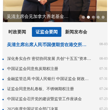
吴清主席会见加拿大养老基金投资公司总裁兼首席执行官格雷厄姆
时政要闻
证监会要闻
新闻发布会
吴清主席出席人民币国债期货在港交所挂牌上市仪式并致辞
08-03
深化务实合作 密切协同发展 共创“十五五”资本市场高水平开放新局面——吴清主席在香港推出人民币国债期货上市仪式上的致辞
08-03
中国证监会同意焦炭期权注册
07-31
金融监管总局 中国人民银行 中国证监会 财政部关于健全金融机构治理的实施意见
07-31
证监会同意热轧卷板、不锈钢期权注册
07-24
中国证监会召开党的建设暨监管工作座谈会
07-23
2025年度中国证监会部门决算
07-23