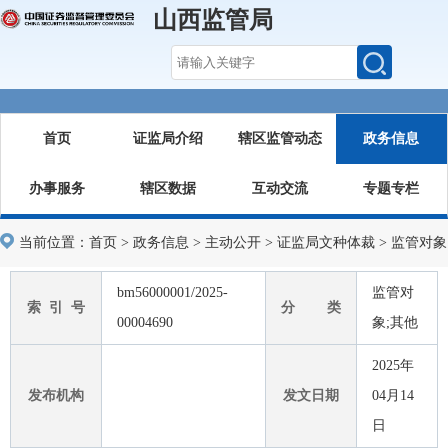
山西监管局
首页
证监局介绍
辖区监管动态
政务信息
办事服务
辖区数据
互动交流
专题专栏
当前位置：
首页
>
政务信息
>
主动公开
>
证监局文种体裁
>
监管对象
bm56000001/2025-
监管对
索 引 号
分 类
00004690
象;其他
2025年
发布机构
发文日期
04月14
日