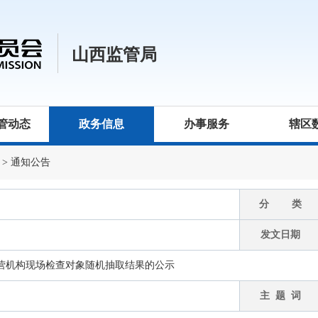
山西监管局
管动态
政务信息
办事服务
辖区
>
通知公告
分 类
发文日期
经营机构现场检查对象随机抽取结果的公示
主 题 词