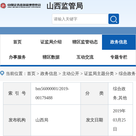
山西监管局
首页
证监局介绍
辖区监管动态
政务信息
办事服务
辖区数据
互动交流
专题专栏
当前位置：
首页
>
政务信息
>
主动公开
>
证监局主题分类
>
综合政务
bm56000001/2019-
综合政
索 引 号
分 类
00179488
务;其他
2019年
发布机构
山西局
发文日期
03月25
日