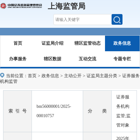
上海监管局
首页
证监局介绍
辖区监管动态
政务信息
办事服务
辖区数据
互动交流
专题专栏
当前位置：
首页
>
政务信息
>
主动公开
>
证监局主题分类
>
证券服务
机构监管
证券服
bm56000001/2025-
务机构
索 引 号
分 类
00010757
监管;监
管对象
2025年