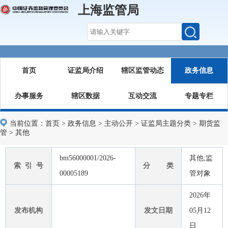
上海监管局
首页
证监局介绍
辖区监管动态
政务信息
办事服务
辖区数据
互动交流
专题专栏
当前位置：
首页
>
政务信息
>
主动公开
>
证监局主题分类
>
期货监
管
>
其他
bm56000001/2026-
其他;监
索 引 号
分 类
00005189
管对象
2026年
发布机构
发文日期
05月12
日