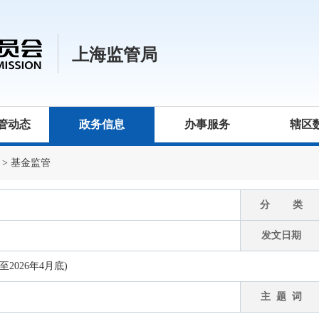
上海监管局
管动态
政务信息
办事服务
辖区
>
基金监管
分 类
发文日期
026年4月底)
主 题 词