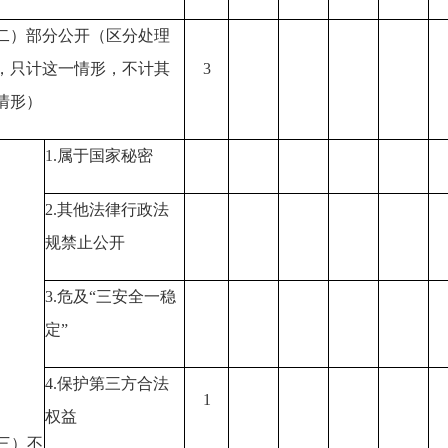
二）部分公开
（区分处理
，只计这一情形，不计其
3
情形）
1.
属于国家秘密
2.
其他法律行政法
规禁止公开
3.
危及
“
三安全一稳
定
”
4.
保护第三方合法
1
权益
三）不