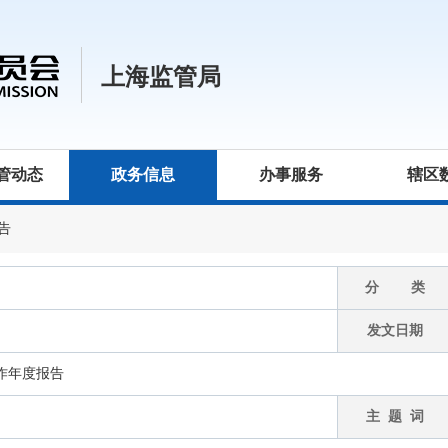
上海监管局
管动态
政务信息
办事服务
辖区
告
分 类
发文日期
工作年度报告
主 题 词