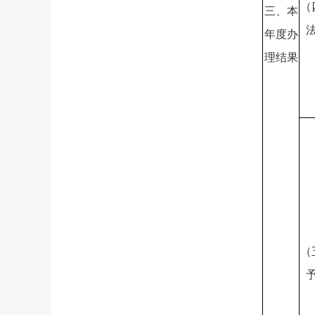
（
三、本
年度办
理结果
（