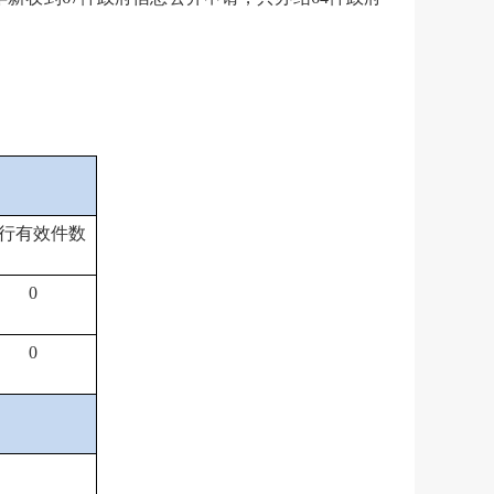
行有效件
数
0
0