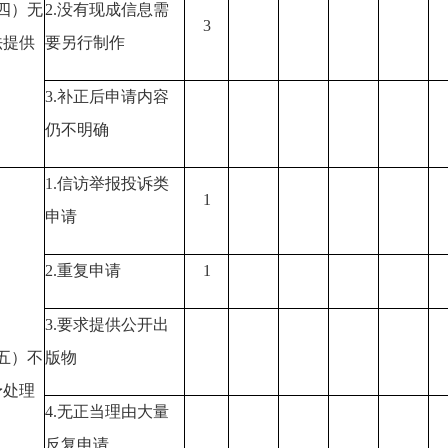
四）无
2.
没有现成信息需
3
法提供
要另行制作
3.
补正后申请内容
仍不明确
1.
信访举报投诉类
1
申请
2.
重复申请
1
3.
要求提供公开出
五）不
版物
予处理
4.
无正当理由大量
反复申请