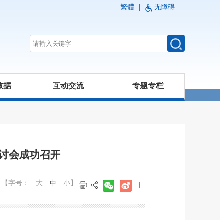
繁體
|
无障碍
数据
互动交流
专题专栏
讨会成功召开
【字号：
大
中
小
】