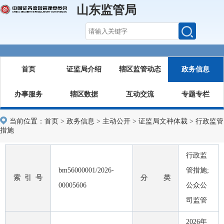
山东监管局
首页
证监局介绍
辖区监管动态
政务信息
办事服务
辖区数据
互动交流
专题专栏
当前位置：
首页
>
政务信息
>
主动公开
>
证监局文种体裁
>
行政监管
措施
行政监
bm56000001/2026-
管措施;
索 引 号
分 类
00005606
公众公
司监管
2026年