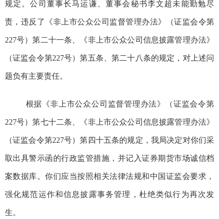
规定
。公司
董事
长
马运谦
、
董事会秘书
李文超
未能勤勉尽
责，
违反了《非上市公众公司监督管理办法》（
证监会令第
227
号
）第二十一条
、
《非上市公众公司信息披露管理办法》
（
证监会令第
227
号
）第五条、第二十八条的规定，
对上述问
题负有主要责任
。
根据《非上市公众公司监督管理办法》（
证监会令第
227
号
）
第
七十二条
、《非上市公众公司信息披露管理办法》
（
证监会令第
227
号
）第四十五条的规定
，
我局决定对
你们
采
取出具警示函的行政监管措施，
并记入证券期货市场诚信档
案数据库。你们应当按照相关法律法规和中国证监会要求，
强化规范运作和信息披露事务管理，杜绝类似行为再次发
生。