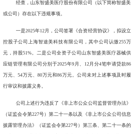
经查，山东智盛美医疗股份有限公司（以下简称智盛美
或公司）存在以下违规事项。
一是
2025
年
12
月，公司签署《合资经营协议》，拟设立
控股子公司上海智途美科技有限公司，其中公司认缴
255
万
元，持股
51%
。二是公司全资子公司山东智盛美医疗器械供
应链管理有限公司分别于
2025
年
9
月、
12
月分
4
笔申请贷款
86
万元、
54
万元、
80
万元和
86
万元。公司未对上述事项及时履
行审议和披露义务。
公司上述行为违反了
《非上市公众公司监督管理办法》
（
证监会令第
227
号
）第二十一条以及《非上市公众公司信息
披露管理办法》
（
证监会令第
227
号
）
第三条
、第二十一条
的