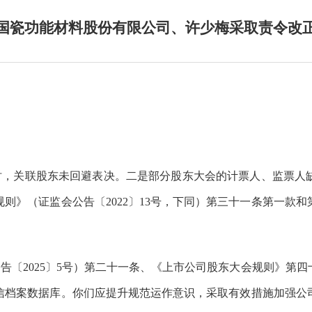
国瓷功能材料股份有限公司、许少梅采取责令改
时，关联股东未回避表决
。二是部分
股东
大
会的计票人、监票人
规则》（
证监会
公告〔
2022
〕
13
号
，下同
）第三十一条第一款
和
公告〔
2025
〕
5
号）第二十一条
、
《上市公司股东大会规则》第四
信档案数据库。
你
们
应提升规
范运作意识，采取有效措施加强公