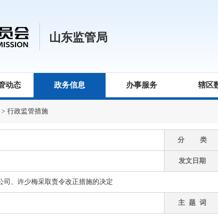
山东监管局
管动态
政务信息
办事服务
辖区
>
行政监管措施
分 类
发文日期
公司、许少梅采取责令改正措施的决定
主 题 词