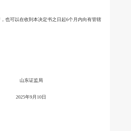
请，也可以在收到本决定书之日起
6
个月内向有管辖
监局
2025
年
9
月
10
日