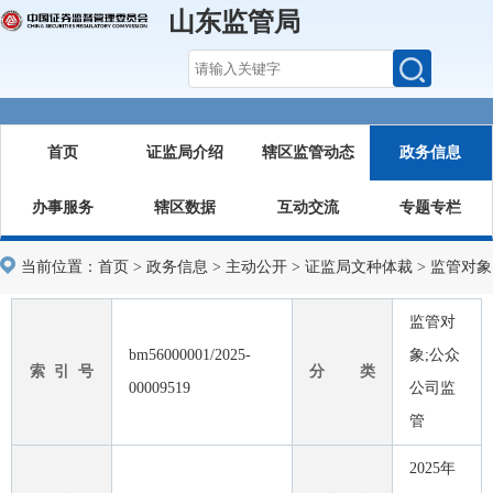
山东监管局
首页
证监局介绍
辖区监管动态
政务信息
办事服务
辖区数据
互动交流
专题专栏
当前位置：
首页
>
政务信息
>
主动公开
>
证监局文种体裁
>
监管对象
监管对
bm56000001/2025-
象;公众
索 引 号
分 类
00009519
公司监
管
2025年