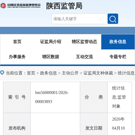
陕西监管局
首页
证监局介绍
辖区监管动态
政务信息
办事服务
辖区数据
互动交流
专题专栏
当前位置：
首页
>
政务信息
>
主动公开
>
证监局文种体裁
>
统计信息
统计信
bm56000001/2026-
索 引 号
分 类
息;监管
00003893
对象
2026年
发布机构
发文日期
04月10