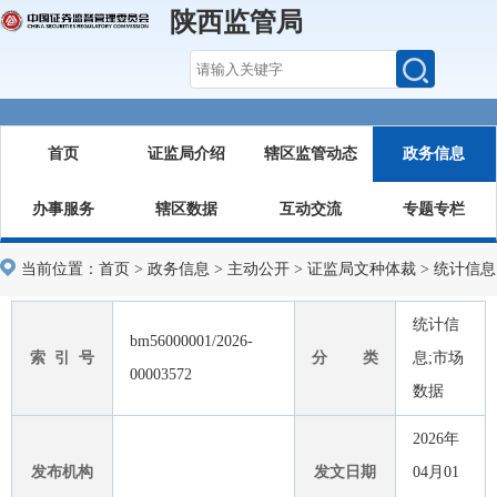
陕西监管局
首页
证监局介绍
辖区监管动态
政务信息
办事服务
辖区数据
互动交流
专题专栏
当前位置：
首页
>
政务信息
>
主动公开
>
证监局文种体裁
>
统计信息
统计信
bm56000001/2026-
索 引 号
分 类
息;市场
00003572
数据
2026年
发布机构
发文日期
04月01