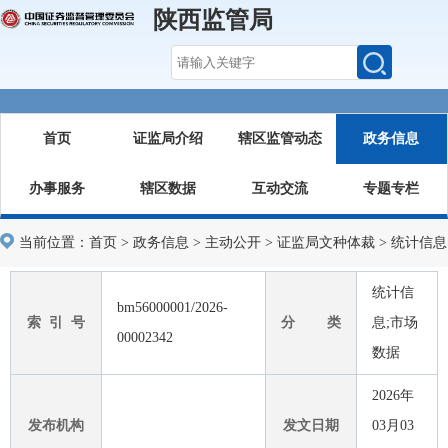
陕西监管局
首页
证监局介绍
辖区监管动态
政务信息
办事服务
辖区数据
互动交流
专题专栏
当前位置：
首页
>
政务信息
>
主动公开
>
证监局文种体裁
>
统计信息
统计信
bm56000001/2026-
索 引 号
分 类
息;市场
00002342
数据
2026年
发布机构
发文日期
03月03