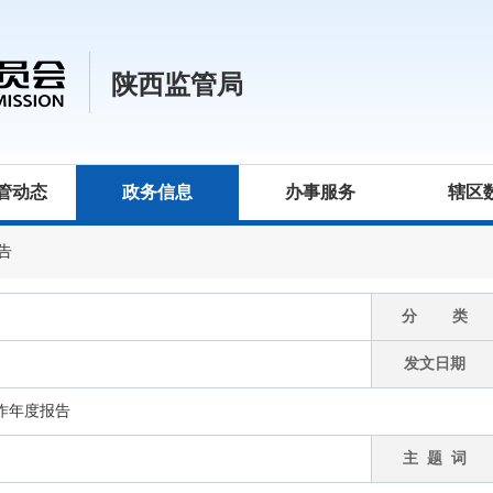
陕西监管局
管动态
政务信息
办事服务
辖区
告
分 类
发文日期
工作年度报告
主 题 词