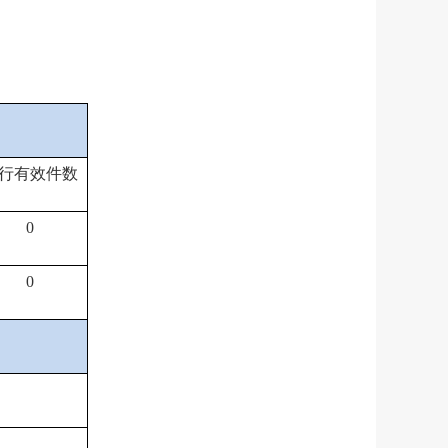
行有效件
数
0
0