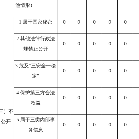
他情形）
1.属于国家秘密
0
0
0
0
0
2.其他法律行政法
0
0
0
0
0
规禁止公开
3.危及“三安全一稳
0
0
0
0
0
定”
4.保护第三方合法
0
0
0
0
0
权益
三）不
5.属于三类内部事
予公开
0
0
0
0
0
务信息