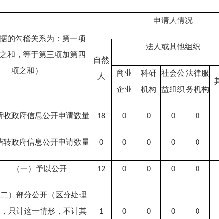
申请人情况
据的勾稽关系为：第一项
法人或其他组织
之和，等于第三项加第四
自然
项之和）
商业
科研
社会公
法律服
人
企业
机构
益组织
务机构
新收政府信息公开申请数量
18
0
0
0
0
结转政府信息公开申请数量
0
0
0
0
0
（一）予以公开
12
0
0
0
0
（二）部分公开
（区分处理
的，只计这一情形，不计其
1
0
0
0
0