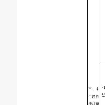
（
三、本
年度办
理结果