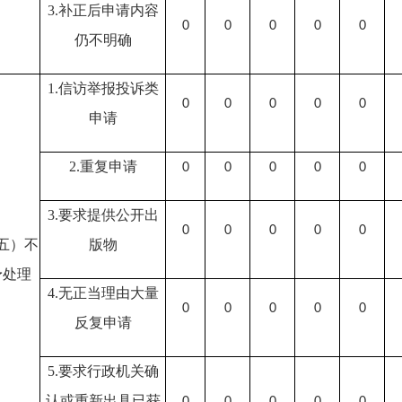
3.补正后申请内容
0
0
0
0
0
仍不明确
1.信访举报投诉类
0
0
0
0
0
申请
2.重复申请
0
0
0
0
0
3.要求提供公开出
0
0
0
0
0
五）不
版物
予处理
4.无正当理由大量
0
0
0
0
0
反复申请
5.要求行政机关确
认或重新出具已获