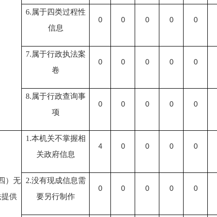
6.属于四类过程性
0
0
0
0
0
信息
7.属于行政执法案
0
0
0
0
0
卷
8.属于行政查询事
0
0
0
0
0
项
1.本机关不掌握相
4
0
0
0
0
关政府信息
四）无
2.没有现成信息需
0
0
0
0
0
法提供
要另行制作