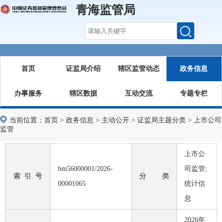
青海监管局
首页
证监局介绍
辖区监管动态
政务信息
办事服务
辖区数据
互动交流
专题专栏
当前位置：
首页
>
政务信息
>
主动公开
>
证监局主题分类
>
上市公司
监管
上市公
bm56000001/2026-
司监管;
索 引 号
分 类
00001065
统计信
息
2026年