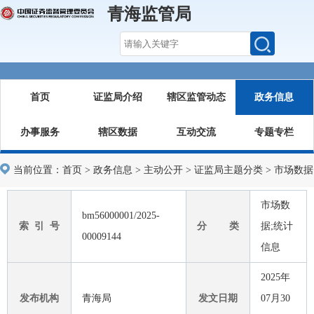
青海监管局
首页
证监局介绍
辖区监管动态
政务信息
办事服务
辖区数据
互动交流
专题专栏
当前位置：
首页
>
政务信息
>
主动公开
>
证监局主题分类
>
市场数据
市场数
bm56000001/2025-
索 引 号
分 类
据;统计
00009144
信息
2025年
发布机构
青海局
发文日期
07月30