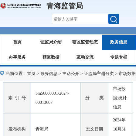
青海监管局
首页
证监局介绍
辖区监管动态
政务信息
办事服务
辖区数据
互动交流
专题专栏
当前位置：
首页
>
政务信息
>
主动公开
>
证监局主题分类
>
市场数据
市场数
bm56000001/2024-
索 引 号
分 类
据;统计
00013607
信息
2024年
发布机构
青海局
发文日期
10月31