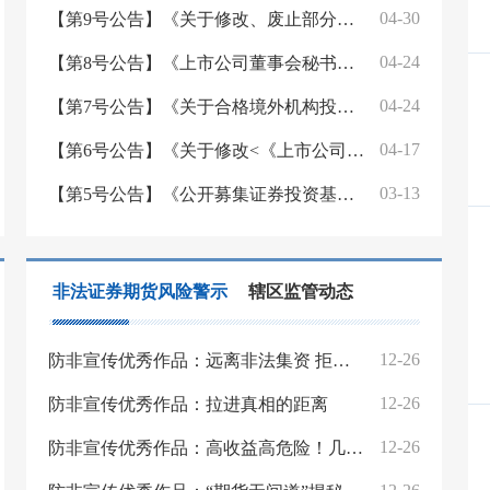
04-30
【第9号公告】《关于修改、废止部分证券期货规范性文件的决定》
04-24
【第8号公告】《上市公司董事会秘书监管规则》
04-24
【第7号公告】《关于合格境外机构投资者和人民币合格境外机构投资者参与国债期货交易的公告》
04-17
【第6号公告】《关于修改<《上市公司证券发行注册管理办法》第九条、第十条、第十一条、第十三条、第四十条、第五十七条、第六十条有关规定的适用意见——证券期货法律适用意见第18号>的决定》
03-13
【第5号公告】《公开募集证券投资基金信息披露内容与格式准则第2号—定期报告的内容与格式》
非法证券期货风险警示
辖区监管动态
12-26
防非宣传优秀作品：远离非法集资 拒绝高利诱惑
12-26
防非宣传优秀作品：拉进真相的距离
12-26
防非宣传优秀作品：高收益高危险！几秒识别投资骗局