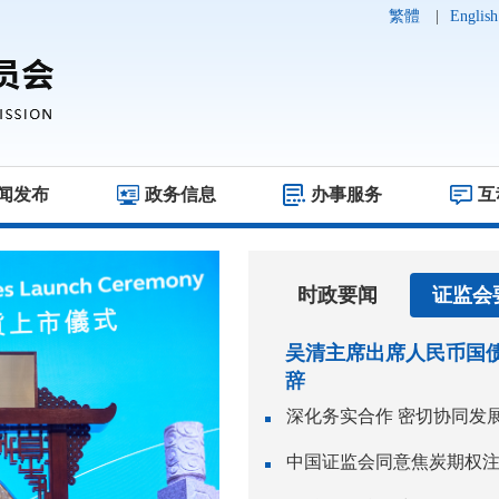
繁體
|
English
闻发布
政务信息
办事服务
互
时政要闻
证监会
吴清主席出席人民币国
辞
中国证监会同意焦炭期权