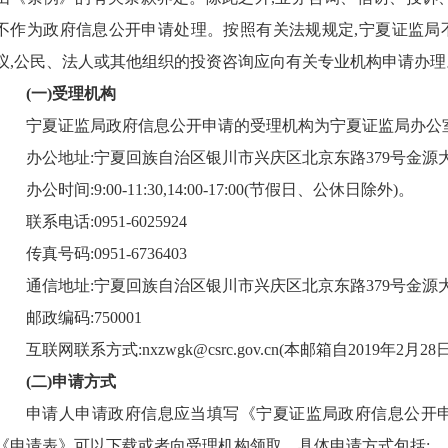
不作为政府信息公开申请处理。按照有关法规规定,
宁夏证监局
议,公民、法人或其他组织的投资咨询应向有关专业机构申请办理
(一)受理机构
宁夏证监局
政府信息公开申请的受理机构为
宁夏证监局
办公
办公地址:
宁夏回族自治区银川市兴庆区北京东路
379号金源
办公时间:
9
:
00
-11:30,
14:00
-17:00(节假日、公休日除外)。
联系电话:
0951
-
6025924
传真号码:
0951
-
6736403
通信地址:
宁夏回族自治区银川市兴庆区北京东路
379号金源
邮政编码:
750001
互联网联系方式:
nxzwgk@csrc.gov.cn(本邮箱自2019
(二)申请方式
申请人申请政府信息应当填写《
宁夏证监局政府信息公开
《申请表》可以下载或者向受理机构领取。具体申请方式包括: