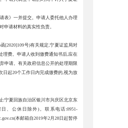
申请表》一并提交。申请人委托他人办理
应对申请材料的真实性负责。
办函
[2020]109号
)有关规定,宁夏证监局对
处理费。申请人收到缴费通知书后,应在
放弃申请。有关政府信息公开的处理期限
次日起
20
个
工作日内完成缴费的,视为放
址:
宁夏回族自治区银川市兴庆区北京东
0(节假日、公休日除外)。联系电话:
0951
-
src.gov.cn(本邮箱自2019年2月28日起暂停