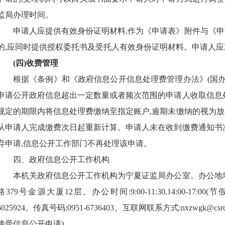
监局
办理时间。
申请人应提供有效身份证明材料,作为《申请表》附件与《
的,应同时提供授权委托书及受托人有效身份证明材料。申请人
(四)收费管理
根据《条例》和《政府信息公开信息处理费管理办法》(国
申请公开政府信息超出一定数量或者频次范围的申请人收取信息
规定的期限内将信息处理费缴纳至指定账户,逾期未缴纳的视为
从申请人完成缴费次日起重新计算。申请人未在收到缴费通知书
弃申请,信息公开工作部门不再处理该申请。
四、
政府信息公开工作机构
本机关
政府信息公开
工作
机构为
宁夏证监局
办公
室
。办公地
路
379号金源大厦12层
。办公时间:
9
:
00
-11:30,
14:00
-17:0
6025924
。传真号码:
0951
-
6736403
。
互联网联系方式:
nxzwgk@c
接受信息公开申请)。