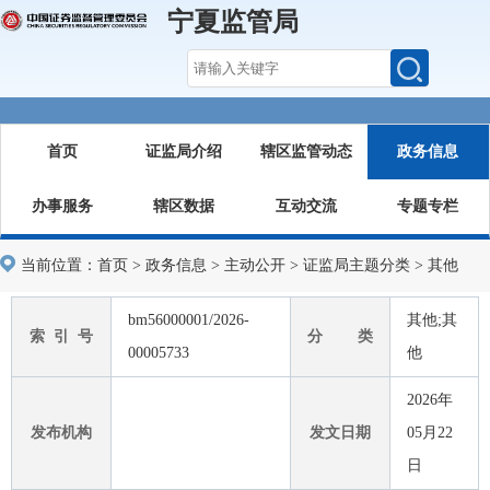
宁夏监管局
首页
证监局介绍
辖区监管动态
政务信息
办事服务
辖区数据
互动交流
专题专栏
当前位置：
首页
>
政务信息
>
主动公开
>
证监局主题分类
>
其他
bm56000001/2026-
其他;其
索 引 号
分 类
00005733
他
2026年
发布机构
发文日期
05月22
日