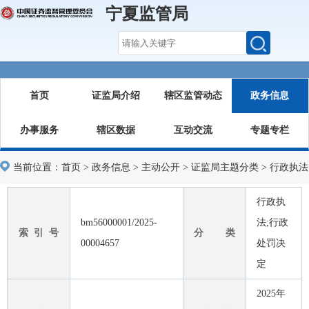
宁夏监管局
首页
证监局介绍
辖区监管动态
政务信息
办事服务
辖区数据
互动交流
专题专栏
当前位置：
首页
>
政务信息
>
主动公开
>
证监局主题分类
>
行政执法
行政执
bm56000001/2025-
法;行政
索 引 号
分 类
00004657
处罚决
定
2025年