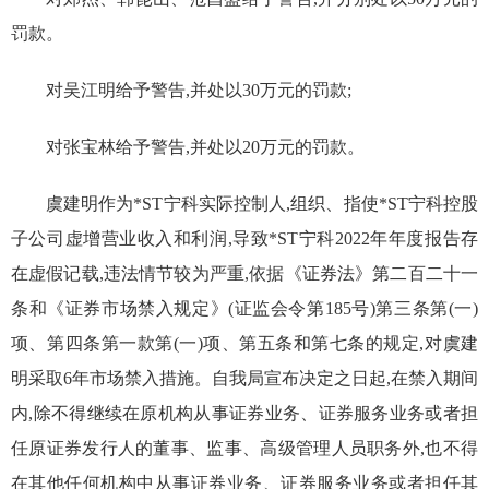
罚款。
对吴江明给予警告,并处以
30
万元的罚款;
对张宝林给予警告,并处以
2
0万元的罚款。
虞建明作为
*ST
宁科实际控制人,组织、指使
*ST
宁科控股
子公司虚增营业收入和利润
,
导致
*ST
宁科2022年年度报告存
在虚假记载
,违法情节较为严重,依据《证券法》第二百二十一
条和《证券市场禁入规定》(证监会令第185号)第三条第
(一)
项、第四条第一款第(一)项、第五条和第七条的规定,对虞建
明采取
6
年市场禁入措施。自我局宣布决定之日起,在禁入期间
内,除不得继续在原机构从事证券业务、证券服务业务或者担
任原证券发行人的董事、监事、高级管理人员职务外,也不得
在其他任何机构中从事证券业务、证券服务业务或者担任其