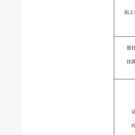
拟上
股
挂