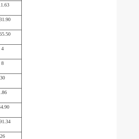
11.63
31.90
65.50
4
8
30
1.86
44.90
91.34
26