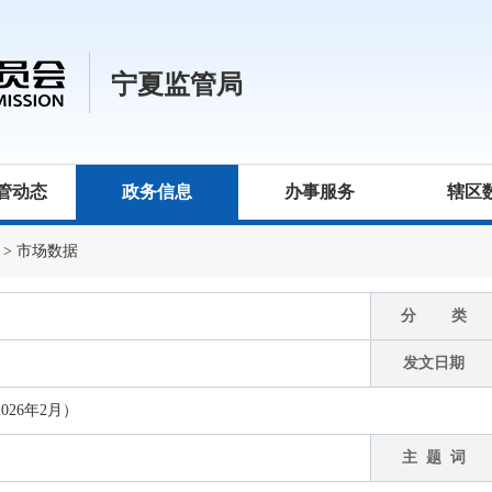
宁夏监管局
管动态
政务信息
办事服务
辖区
>
市场数据
分 类
发文日期
26年2月）
主 题 词