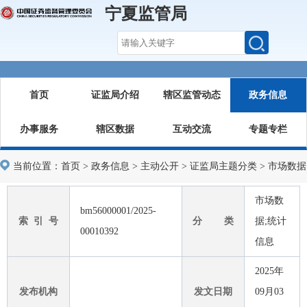
宁夏监管局
首页
证监局介绍
辖区监管动态
政务信息
办事服务
辖区数据
互动交流
专题专栏
当前位置：
首页
>
政务信息
>
主动公开
>
证监局主题分类
>
市场数据
市场数
bm56000001/2025-
索 引 号
分 类
据;统计
00010392
信息
2025年
发布机构
发文日期
09月03