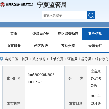
宁夏监管局
首页
证监局介绍
辖区监管动态
政务信息
办事服务
辖区数据
互动交流
专题专栏
当前位置：
首页
>
政务信息
>
主动公开
>
证监局主题分类
>
综合政务
综合政
bm56000001/2026-
索 引 号
分 类
务;通知
00002577
公告
2026年
发布机构
发文日期
03月10