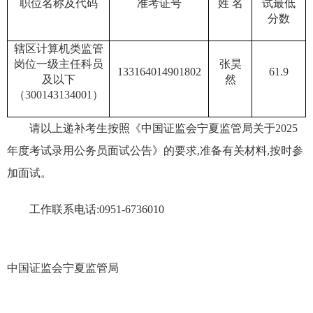
职位
名称及
代码
准考证号
姓
名
试最低
分数
辖区计算机类监管
岗位一级主任科员
张昊
133164014901802
61.9
及以下
然
（
300143134001
）
请以上递补考生按照《中国证监会
宁夏
监管局
关于
20
2
5
年度
考试
录用公务员面试公告》的要求,准备有关材料,按时参
加面试。
工作联系电话:
0951-6736010
中国证监会宁夏监管局