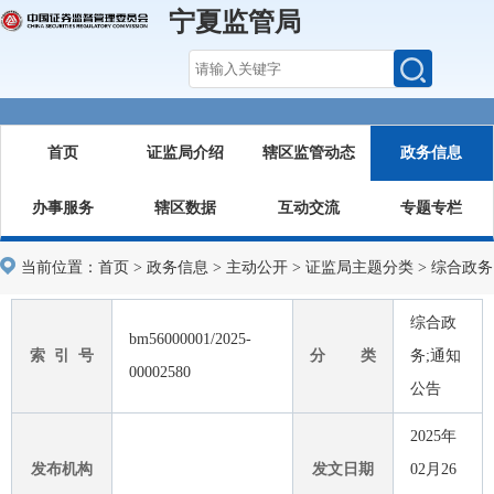
宁夏监管局
首页
证监局介绍
辖区监管动态
政务信息
办事服务
辖区数据
互动交流
专题专栏
当前位置：
首页
>
政务信息
>
主动公开
>
证监局主题分类
>
综合政务
综合政
bm56000001/2025-
索 引 号
分 类
务;通知
00002580
公告
2025年
发布机构
发文日期
02月26