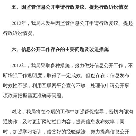
五
、因监管信息公开申请行政复议、提起行政诉讼情况
201
2
年，我局未发生因监管信息公开申请行政复议、提起
行政诉讼情况。
六
、信息公开工作存在的主要问题及改进措施
201
2
年，我局
采取
多种措施
，
努力做好信息公开工作，
不
断
增强工作透明度，取得了一定成效。
但也
存在
：信息
发
布
时效性
不
强，利用互联网平台宣传
不够
，
处理依申请公开事
项政策把握需更准确
等
问题
。
对
此
，我局将在今后的工作中加强
督促指导
，密切内部沟
通协作，及时更新网站栏目内容，提高信息发布效率
；同
时，
加强
学习
培训，借鉴好的经验做法，努力提高信息公开