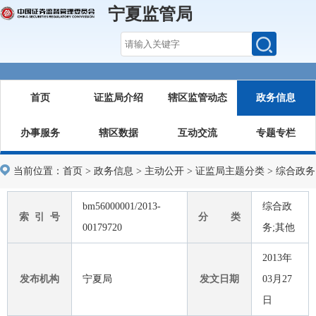
宁夏监管局
首页
证监局介绍
辖区监管动态
政务信息
办事服务
辖区数据
互动交流
专题专栏
当前位置：
首页
>
政务信息
>
主动公开
>
证监局主题分类
>
综合政务
bm56000001/2013-
综合政
索 引 号
分 类
00179720
务;其他
2013年
发布机构
宁夏局
发文日期
03月27
日