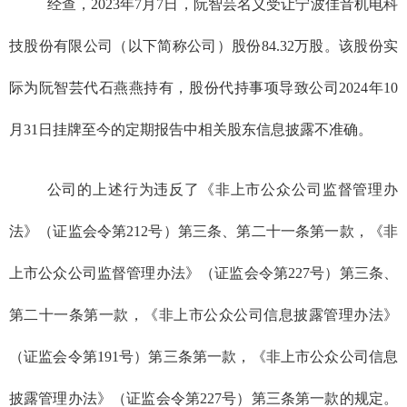
经查，
2023
年
7
月
7
日，阮智芸名义受让宁波佳音机电科
技股份有限公司（以下简称公司）股份
84.32
万股。该股份实
际为阮智芸代石燕燕持有，股份代持事项导致公司
2024
年
10
月
31
日挂牌至今的定期报告中相关股东信息披露不准确
。
公司的上述行为违反了《非上市公众公司监督管理办
法》
（证监会令第
212
号）
第三条
、
第二十一条第一款
，
《非
上市公众公司监督管理办法》
（证监会令第
227
号）
第三条
、
第二十一条第一款
，
《非上市公众公司信息披露管理办法》
（证监会令第
191
号）
第三条第一款
，
《非上市公众公司信息
披露管理办法》
（证监会令第
227
号）
第三条第一款的规定。