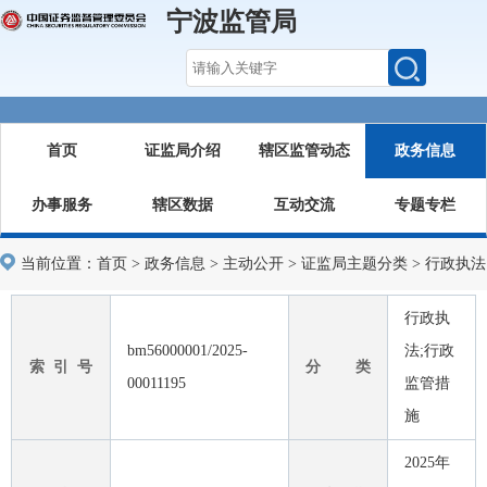
宁波监管局
首页
证监局介绍
辖区监管动态
政务信息
办事服务
辖区数据
互动交流
专题专栏
当前位置：
首页
>
政务信息
>
主动公开
>
证监局主题分类
>
行政执法
行政执
bm56000001/2025-
法;行政
索 引 号
分 类
00011195
监管措
施
2025年