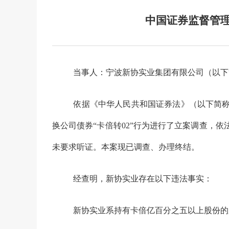
中国证券监督管
当事人：
宁波新协实业集团有限公司（以下
依据《中华人民共和国证券法》（以下简
换公司债券
“
卡倍转
02”
行为
进行了立案调查
，
依
未要求听证。本案现已调查、
办理
终结。
经查明，
新协实业
存在以下违法事实：
新协实业
系持有
卡倍亿
百分之五以上股份的