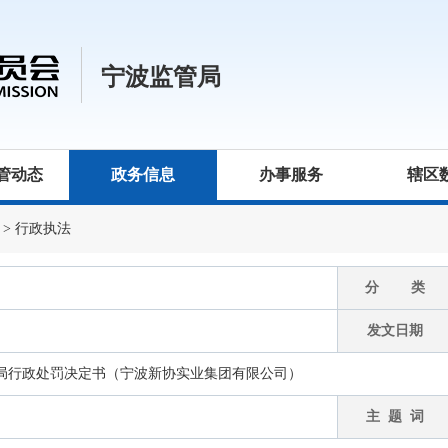
宁波监管局
管动态
政务信息
办事服务
辖区
>
行政执法
分 类
发文日期
局行政处罚决定书（宁波新协实业集团有限公司）
主 题 词