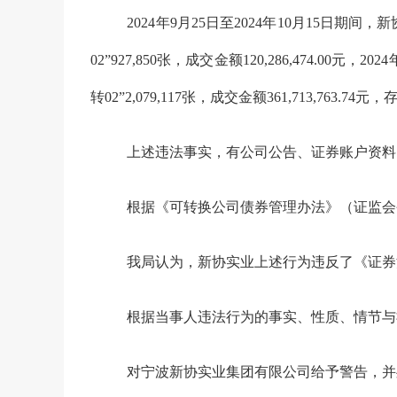
2024
年
9
月
25
日至
2024
年
10
月
15
日期间，新
02”927,850
张，成交金额
120,286,474.00
元，
2024
转
02”2,079,117
张，成交金额
361,713,763.74
元，
上述违法事实，有公司公告、证券账户资料
根据《可转换公司债券管理办法》（证监会
我局认为，新协实业上述行为违反了《证券
根据当事人违法行为的事实、性质、情节与
对宁波新协实业集团有限公司给予警告，并