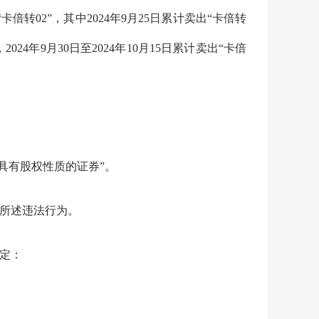
“
卡倍转
02”
，其中
2024
年
9
月
25
日累计卖出
“
卡倍转
，
2024
年
9
月
30
日至
2024
年
10
月
15
日累计卖出
“
卡倍
具有股权性质的证券
”
。
所述
违法行为。
定：