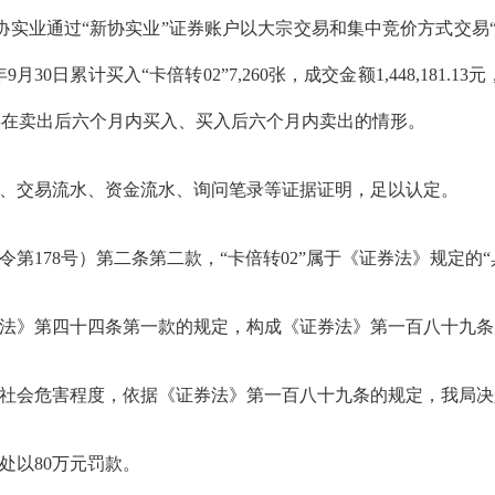
协实业通过
“
新协实业
”
证券账户以大宗交易和集中竞价方式交易
年
9
月
30
日累计买入
“
卡倍转
02”7,260
张，成交金额
1,448,181.13
元
存在卖出后六个月内买入、买入后六个月内卖出的情形。
、交易流水、资金流水、询问笔录等证据证明，足以认定
。
令第
178
号）第二条第二款，
“
卡倍转
02”
属于《证券法》规定的
“
法》
第四十四条第一款的规定
，
构成《证券法》第一百八十九条
社会危害程度，
依据
《证券法》
第一百八十九条
的规定
，我局决
处以
80
万元
罚款。