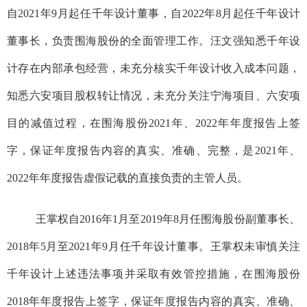
自
2021年9月
起
任千年设计董事，
自
2022年8月起任
千年设计
董事长，负责
围海股份
的全面管理工作
。汪文强
知悉千年设
计存在内部承包经营，
未充分核实千年设计收入成本问题
，
知悉六安项目股权转让情况，未充分
关注宁海项目、六安项
目的减值过程，在
围海股份
2021年、2022年年度报告上
签
字
，
保证年度报告内容的真实、准确、完整，
是
2021年、
2022年年度报告虚假记载的
直接负责的主管人员。
王掌权自2
016
年1月至2
019
年8月任
围海股份
副董事长、
2
018
年5月至2
021
年9月任千年设计董事
。王掌权
未审慎关注
千年设计上述违法事项并采取有效管控措施，
在
围海股份
2
018
年年度报告上
签字
，
保证年度报告内容的真实、准确、