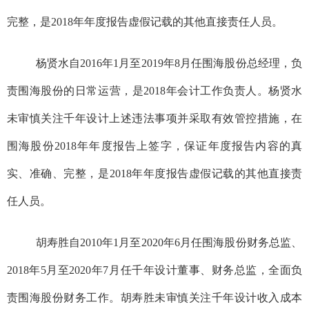
完整，
是
2018年年度报告虚假记载
的其他直接责任人
员。
杨贤水自
2016年1月至2019年8月
任
围海股份
总经理，负
责
围海股份
的日常运营
，是
2018年会计工作负责人。杨贤水
未审慎关注千年设计上述违法事项并采取有效管控措施，
在
围海股份
2
018
年年度报告上签
字
，
保证年度报告内容的真
实、准确、完整，
是
2018年年度报告虚假记载
的其他直接责
任人员
。
胡寿胜自2
010
年1月至2
020
年6月任
围海股份
财务总监
、
2
018
年5月至2
020
年7月任千年设计董事、财务总监
，
全面负
责
围海股份
财务
工作
。胡寿胜未审慎关注千年设计收入成本