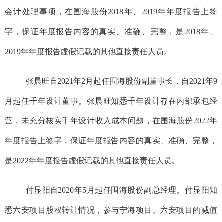
会计处理事项，
在
围海股份
2
018
年、2
019
年年度报告
上
签
字
，
保证年度报告内容的真实、准确、完整，
是
2018年、
2019年年度报告虚假记载
的其他直接责任人员。
张晨旺自2021年2月起任
围海股份
副董事长
，
自2021年9
月起任千年设计董事
。张晨旺
知悉千年设计存在内部承包经
营，
未充分核实千年设计收入成本问题
，在
围海股份
2022年
年度报告
上签字
，
保证年度报告内容的真实、准确、完整
，
是
2022年年度报告虚假记载
的其他直接责任人员
。
付显阳自2020年5月起任
围海股份
副总经理
。
付显阳
知
悉六安项目股权转让情况，
参与宁海项目、六安项目的减值