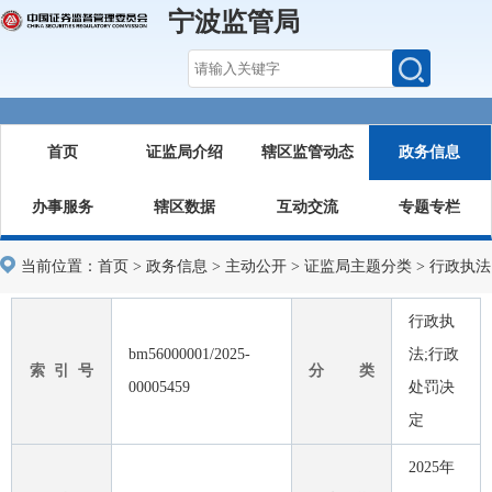
宁波监管局
首页
证监局介绍
辖区监管动态
政务信息
办事服务
辖区数据
互动交流
专题专栏
当前位置：
首页
>
政务信息
>
主动公开
>
证监局主题分类
>
行政执法
行政执
bm56000001/2025-
法;行政
索 引 号
分 类
00005459
处罚决
定
2025年