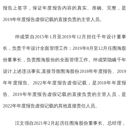
报告
上签字
，
保证年度报告内容的真实、准确、完整，
是
2019年年度报告虚假记载的
直接负责的主管人员。
仲成荣
自
2015年1月至2019年12月担任千年设计董事
长
，
负责千年设计全面管理工作
；
2
019
年8月至1
2
月任
围海股
份
董事长
，
负责
围海股份
的全面管理工作
。仲成荣
隐瞒千年
设计上述违法事实,直接导致
围海股份
2
018
年年度报告、2
019
年年度报告、2
022
年年度报告虚假记载，是2
018
年年度报
告、2
019
年年度报告
虚假记载的直接负责的主管人员，是
2
022
年年度报告
虚假记载
的其他直接责任人
员。
汪
文强自2021年2月起历任
围海股份
董事长、总经理
，