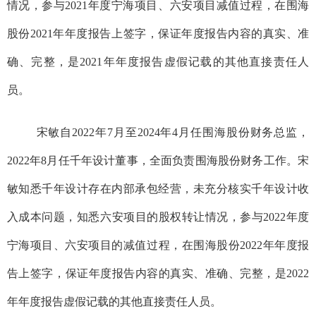
情况，参与2021年度宁海项目、六安项目减值过程，
在
围海
股份
2021年年度报告上
签字
，
保证年度报告内容的真实、准
确、完整，
是
2021年年度报告虚假记载
的其他直接责任人
员。
宋敏自2022年7月至2024年4月任
围海股份
财务总监，
2022年8月任千年设计董事
，全面负责
围海股份
财务工作
。宋
敏
知悉千年设计存在内部承包经营，
未
充分核实
千年设计收
入成本
问题
，知悉六安项目的股权转让情况，
参与2022年度
宁海项目、六安项目的减值过程，
在
围海股份
2022年年度报
告上
签字
，
保证年度报告内容的真实、准确、完整，
是
2022
年年度报告虚假记载的
其他直接责任人员。