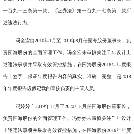
一百九十三条第一款、《证券法》第一百九十七条第二款所
述违法行为。
冯全宏自
2010年1月至2019年8月任
围海股份
董事长，负
责
围海股份
的全面管理工作
。
冯全宏
未
审慎关注千年设计上
述违法事项并采取有效管控措施
，在
围海股份
2
018
年年度报
告
上签字
，
保证年度报告内容的真实、准确、完整，
是
2018
年年度报告虚假记载的
直接负责的主管人员。
冯婷婷自2
019
年1
2
月至2
020
年8月任
围海股份
董事长，
负责
围海股份
的全面管理工作
。冯婷婷
未审慎关注千年设计
上述违法事项并采取有效管控措施，
在围海股份
2
019
年年度