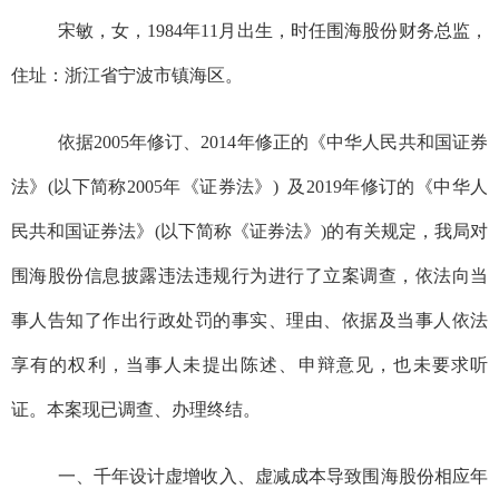
宋敏
，女，
19
8
4
年
1
1
月出生，时任
围海股份财务总监，
住址：浙江省宁波市镇海区。
依据
2005年修订
、
2014年修正的
《中华人民共和国证券
法》
(以下简称2005年《证券法》)
及
2019年修订的
《中华人
民共和国证券法》
(以下简称《证券法》)
的有关规定，我
局
对
围海股份信息披露违法违规行为
进行了立案调查，依法向当
事人告知了作出行政处罚的事实、理由、依据及
当事人依法
享有的权利，当事人未提出陈述、申辩意见，也未要求听
证。本案现已调查、办理终结。
一、千年设计虚增收入、虚减成本导致
围海股份
相应年