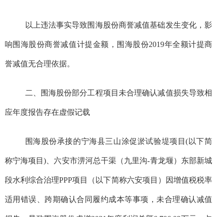
以上违法事实导致
围海股份
商誉减值基础发生变化，
影
响
围海股份商誉减值计提金额，
围海
股份
2019年全额计提商
誉减值无合理依据。
二、
围海股份
部分工程项目未合理确认减值损失导致相
应年度报告存在虚假记载
围海股份
承接的宁海县三山涂促淤试验堤项目
(以下简
称宁海项目)
、六安市淠河总干渠（九里沟-青龙堰）东部新城
段水利综合治理PPP项目
（以下简称六安项目）
因增值税税率
适用错误、跨期确认合同履约成本等事项
，
未合理确认减值