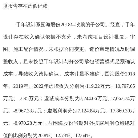
度报告存在虚假记载
千年设计系围海股份2018年收购的子公司。经查，
千年
设计存在收入确认依据不充分，未
考虑项目设计批复、审
图、施工配合
情况，未根据
合同变更、造价审定情
况及时调
整收入，且
未按照
千年设计与分公司
承包经营
模式
足额确认
成本
，导致收入跨期确认、成本计量不准确，围海股份2018
年、2019年、2022年虚增收入分别为-119.22万元、10,797.65
万元、-2.95万元；虚减成本分别为7,244.06万元、7,062.74万
元、-8,967.33万元；虚增利润分别7,124.84万元、17,860.39万
元、-8,970.28万元，占围海股份当期对外披露利润总额绝对
值的比例分别为20.8%、12.73%、12.64%。