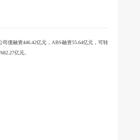
公司债融资
446.42
亿元，
ABS融资
55.64
亿元，
可转
7682.27
亿元。