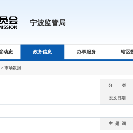
宁波监管局
管动态
政务信息
办事服务
辖区
>
市场数据
分 类
发文日期
主 题 词