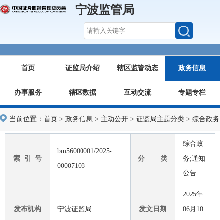
宁波监管局
首页
证监局介绍
辖区监管动态
政务信息
办事服务
辖区数据
互动交流
专题专栏
当前位置：
首页
>
政务信息
>
主动公开
>
证监局主题分类
>
综合政务
综合政
bm56000001/2025-
索 引 号
分 类
务;通知
00007108
公告
2025年
发布机构
宁波证监局
发文日期
06月10