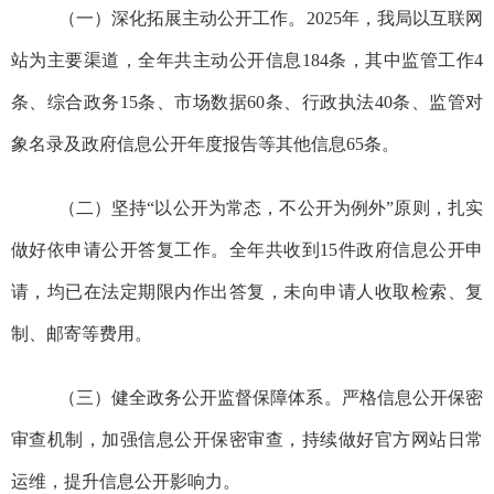
（一）
深化拓展
主动公开工作。
202
5
年，我局以互联网
站为主要渠道，全年共主动公开信息
184
条，其中监管工作
4
条、综合政务
15
条、市场数据
60条、行政执法
40
条、监管对
象
名
录
及
政府信息公开年度报告等其他信息
65
条。
（二）坚持
“以公开为常态，不公开为例外”原则，扎实
做好依申请公开答复工作
。
全年共收到
15件
政府信息公开申
请，均已在法定期限内作出答复
，
未向申请人收取检索、复
制、邮寄等费用。
（三）
健全政务公开监督保障体系。严格信息公开保密
审查机制，加强信息公开保密审查，持续做好官方网站日常
运维，提升信息公开影响力。