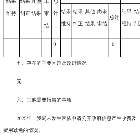
结果
结果
其他
未
总
结果
结果
其他
尚未
结果
结
维持
纠正
结果
审
计
总计
维持
纠正
结果
审结
维持
纠
结
0
0
五、存在的主要问题及改进情况
无
六、其他需要报告的事项
2025
年，我局未发生因
依申请公开
政府信息
产生
收费及
费用
减免的情况。