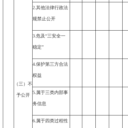
2.
其他法律行政法
规禁止公开
3.
危及
“
三安全一
稳定
”
4.
保护第三方合法
权益
（三）不
5.
属于三类内部事
予公开
务信息
6.
属于四类过程性