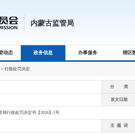
内蒙古监管局
管动态
政务信息
办事服务
辖区
>
行政处罚决定
分 类
发文日期
局行政处罚决定书【2026】1号
主 题 词