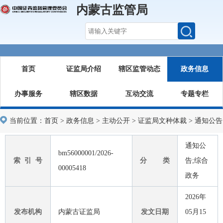
内蒙古监管局
首页
证监局介绍
辖区监管动态
政务信息
办事服务
辖区数据
互动交流
专题专栏
当前位置：
首页
>
政务信息
>
主动公开
>
证监局文种体裁
>
通知公告
通知公
bm56000001/2026-
索 引 号
分 类
告;综合
00005418
政务
2026年
发布机构
内蒙古证监局
发文日期
05月15