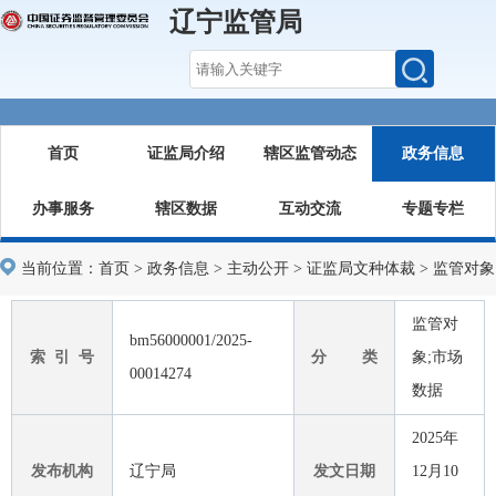
辽宁监管局
首页
证监局介绍
辖区监管动态
政务信息
办事服务
辖区数据
互动交流
专题专栏
当前位置：
首页
>
政务信息
>
主动公开
>
证监局文种体裁
>
监管对象
监管对
bm56000001/2025-
索 引 号
分 类
象;市场
00014274
数据
2025年
发布机构
辽宁局
发文日期
12月10