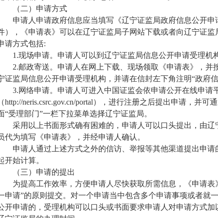
（二）申请方式
申请人申请政府信息应当填写《辽宁证监局政府信息公开申请
件），
《申请表》可以在辽宁证监局子网站下载或者向辽宁证监
申请方式包括
:
1.现场申请。申请人可以到辽宁证监局信息公开申请受理机
2.
邮政寄送。申请人在网上下载、现场领取《申请表》
，
并
宁证监局
信息公开申请受理机构
，
并请在信封左下角注明
“政府
3.网络申请。申请人可进入中国证监会依申请公开在线申请
（
http://neris.csrc.gov.cn/portal
）
，
进行注册之后提出申请
，并可通
面
“受理部门”一栏下拉菜单选择辽宁证监局。
采用以上书面形式确有困难的，申请人可以口头提出，由辽宁
员代为填写《申请表》，并经申请人确认。
申请人通过上述方式之外的信访、举报等其他渠道提出申请的
起开始计算。
（三）申请的提出
为提高工作效率，方便申请人尽快获取所需信息，《申请表》
一申请”的原则提交。对一个申请当中包含多个申请事项或者就
公开申请的，受理机构可以口头或书面要求申请人对申请方式加