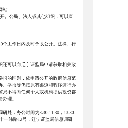
网站
开。公民、法人或其他组织
，
可以直
20个工作日内及时予以公开。法律、行
织还可以向
辽宁证监局
申请获取相关政
举报的区别
，
依申请公开的政府信息范
诉、举报等仍按原有渠道和程序进行办
监局
不得向任何个人或机构提供投资咨
请办理。
调研处，办公时间为
8:30-11:30，13:30-
十一纬路12号，辽宁证监局
信息调研