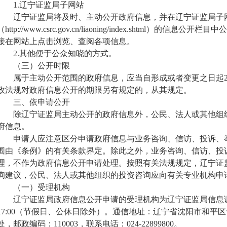
1.
辽宁证监局子
网站
辽宁证监局
将及时、主动公开政府信息
，
并在
辽宁证监局子
（
http://www.csrc.gov.cn/liaoning/index.shtml
）
的信息公开栏目中公
接在网站上点击浏览、查阅各项信息。
2.其他便于公众知晓的方式。
（三）公开时限
属于主动公开范围的政府信息
，
应当自形成或者变更之日起
政法规对政府信息公开的期限另有规定的
，
从其规定。
三、依申请公开
除
辽宁证监局
主动公开的政府信息外
，
公民、法人或其他组
府信息。
申请人应注意区分申请政府信息与业务咨询、信访、投诉、
围由《条例》的有关条款界定。除此之外
，
业务咨询、信访、投
理
，
不作为政府信息公开申请处理。按照有关法规规定
，
辽宁证
询建议
，
公民、法人或其他组织的投资咨询应向有关专业机构申
（一）受理机构
辽宁证监局政府信息公开申请的受理机构为辽宁证监局信息
17:00（节假日、公休日除外）。通信地址：辽宁省沈阳市和平区
处
，邮政编码：110003，联系电话：024-22899800。