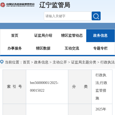
辽宁监管局
首页
证监局介绍
辖区监管动态
政务信息
办事服务
辖区数据
互动交流
专题专栏
当前位置：
首页
>
政务信息
>
主动公开
>
证监局主题分类
>
行政执法
行政执
bm56000001/2025-
法;行政
索 引 号
分 类
00015022
监管措
施
2025年