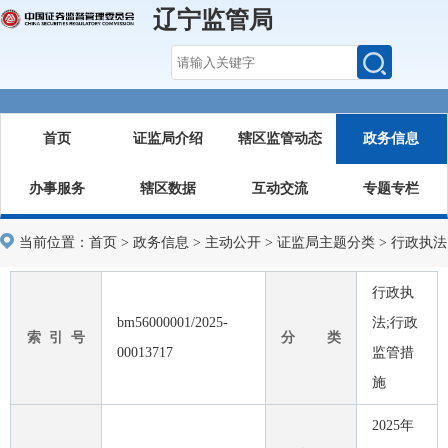
辽宁监管局
首页
证监局介绍
辖区监管动态
政务信息
办事服务
辖区数据
互动交流
专题专栏
当前位置：
首页
>
政务信息
>
主动公开
>
证监局主题分类
>
行政执法
行政执
bm56000001/2025-
法;行政
索 引 号
分 类
00013717
监管措
施
2025年