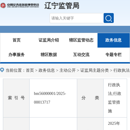
辽宁监管局
首页
证监局介绍
辖区监管动态
政务信息
办事服务
辖区数据
互动交流
专题专栏
当前位置：
首页
>
政务信息
>
主动公开
>
证监局主题分类
>
行政执法
行政执
bm56000001/2025-
法;行政
索 引 号
分 类
00013717
监管措
施
2025年