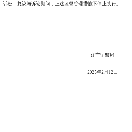
诉讼。复议与诉讼期间，上述监督管理措施不停止执行。
辽宁证监局
202
5
年
2
月
12
日