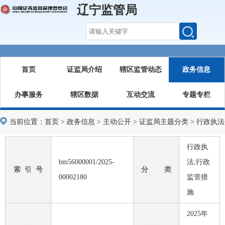
辽宁监管局
首页
证监局介绍
辖区监管动态
政务信息
办事服务
辖区数据
互动交流
专题专栏
当前位置：
首页
>
政务信息
>
主动公开
>
证监局主题分类
>
行政执法
行政执
bm56000001/2025-
法;行政
索 引 号
分 类
00002180
监管措
施
2025年