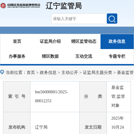
辽宁监管局
首页
证监局介绍
辖区监管动态
政务信息
办事服务
辖区数据
互动交流
专题专栏
当前位置：
首页
>
政务信息
>
主动公开
>
证监局主题分类
>
基金监管
基金监
bm56000001/2025-
索 引 号
分 类
管;监管
00012251
对象
2025年
发布机构
辽宁局
发文日期
10月24