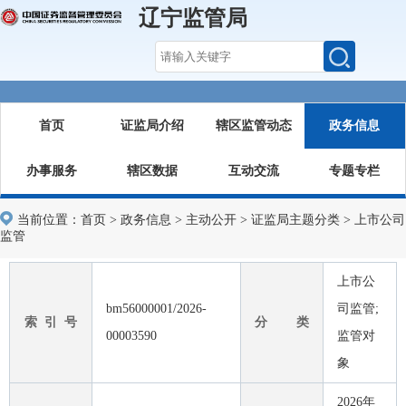
辽宁监管局
首页
证监局介绍
辖区监管动态
政务信息
办事服务
辖区数据
互动交流
专题专栏
当前位置：
首页
>
政务信息
>
主动公开
>
证监局主题分类
>
上市公司
监管
上市公
bm56000001/2026-
司监管;
索 引 号
分 类
00003590
监管对
象
2026年