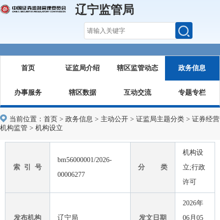
辽宁监管局
首页
证监局介绍
辖区监管动态
政务信息
办事服务
辖区数据
互动交流
专题专栏
当前位置：
首页
>
政务信息
>
主动公开
>
证监局主题分类
>
证券经营
机构监管
>
机构设立
机构设
bm56000001/2026-
索 引 号
分 类
立;行政
00006277
许可
2026年
发布机构
辽宁局
发文日期
06月05