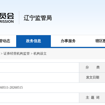
辽宁监管局
管动态
政务信息
办事服务
辖区
>
证券经营机构监管
>
机构设立
分 类
发文日期
1-20260515
主 题 词