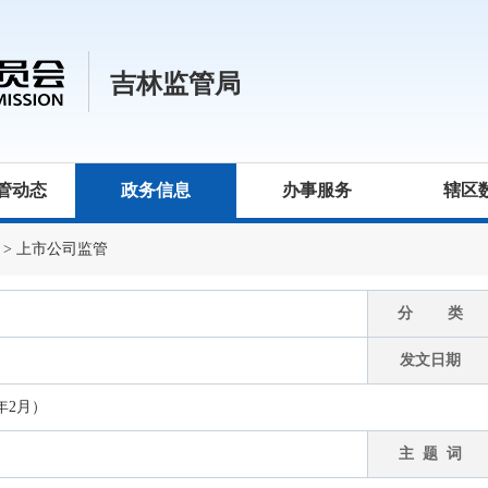
吉林监管局
管动态
政务信息
办事服务
辖区
>
上市公司监管
分 类
发文日期
年2月）
主 题 词