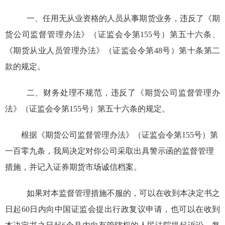
一、任用
无从业资格的人员从事期货业务，违反了
《期
货公司监督管理办法》（证监会令第
155
号
）第五十六条、
《期货从业人员管理办法》（证监会令第
48
号）第十条
第二
款
的规定
。
二、财务处理不规范，
违反了
《期货公司监督管理办
法》（证监会令第
155
号
）第五十六条的规定
。
根据《期货公司监督管理办法》（证监会令第
155
号
）第
一百零九条，我局
决定
对你公司采取出具警示函的监督管理
措施
，
并记入证券期货市场诚信档案。
如果对本监督管理措施不服的，可以在收到本决定书之
日起
60
日内向
中国证监会
提出行政复议申请，也可以在收到