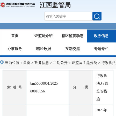
江西监管局
首页
证监局介绍
辖区监管动态
政务信息
办事服务
辖区数据
互动交流
专题专栏
当前位置：
首页
>
政务信息
>
主动公开
>
证监局主题分类
>
行政执法
行政执
bm56000001/2025-
法;行政
索 引 号
分 类
00010556
监管措
施
2025年