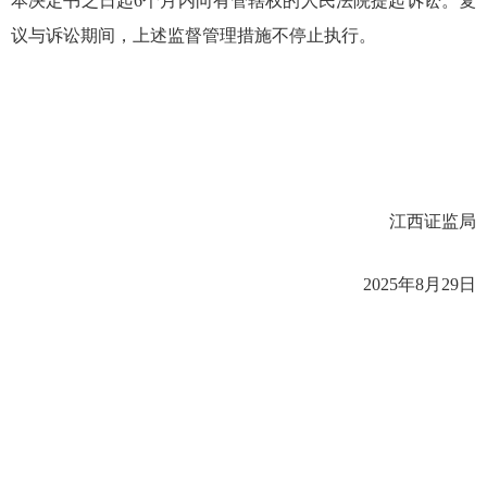
本决定书之日起
6
个月内向有管辖权的人民法院提起诉讼。复
议与诉讼期间，上述监督管理措施不停止执行。
江西证监局
2025年8
月
29
日