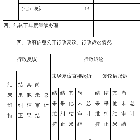
（七）总计
13
四、结转下年度继续办理
1
四、政府信息公开行政复议、行政诉讼情况
行政复议
行政诉讼
未经复议直接起诉
复议后起诉
结
结
其
尚
结
结
其
尚
结
结
其
尚
果
果
他
未
总
果
果
他
未
总
果
果
他
未
总
维
纠
结
审
计
维
纠
结
审
计
维
纠
结
审
计
持
正
果
结
持
正
果
结
持
正
果
结