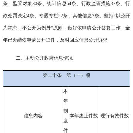
条、监管对象
8
0条、统计信息
6
4条、行政监管措施37条、行
政处罚决定4条、专题专栏
22
条
、其他信息
3
条。
坚持“以公开
为常态，不公开为例外”原则，做好依申请公开答复工作，
全
年已办结依申请公开
1
3件
，及时回应信息公开诉求。
二、主动公开政府信息情况
第二十条
第（一）项
本
年
制
信息内容
本年废止件数
现行有效件
数
发
件